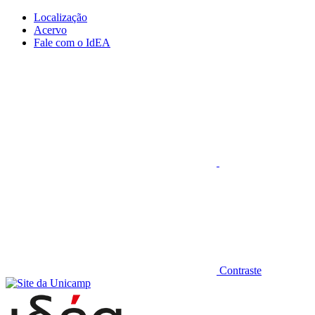
Conteúdo principal
Menu principal
Rodapé
Localização
Acervo
Fale com o IdEA
Aumentar fonte
Contraste