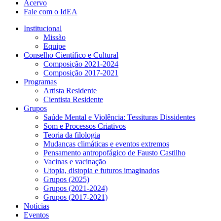
Acervo
Fale com o IdEA
Institucional
Missão
Equipe
Conselho Científico e Cultural
Composição 2021-2024
Composição 2017-2021
Programas
Artista Residente
Cientista Residente
Grupos
Saúde Mental e Violência: Tessituras Dissidentes
Som e Processos Criativos
Teoria da filologia
Mudanças climáticas e eventos extremos
Pensamento antropofágico de Fausto Castilho
Vacinas e vacinação
Utopia, distopia e futuros imaginados
Grupos (2025)
Grupos (2021-2024)
Grupos (2017-2021)
Notícias
Eventos