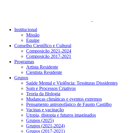
Institucional
Missão
Equipe
Conselho Científico e Cultural
Composição 2021-2024
Composição 2017-2021
Programas
Artista Residente
Cientista Residente
Grupos
Saúde Mental e Violência: Tessituras Dissidentes
Som e Processos Criativos
Teoria da filologia
Mudanças climáticas e eventos extremos
Pensamento antropofágico de Fausto Castilho
Vacinas e vacinação
Utopia, distopia e futuros imaginados
Grupos (2025)
Grupos (2021-2024)
Grupos (2017-2021)