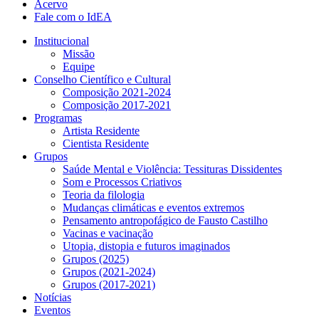
Acervo
Fale com o IdEA
Institucional
Missão
Equipe
Conselho Científico e Cultural
Composição 2021-2024
Composição 2017-2021
Programas
Artista Residente
Cientista Residente
Grupos
Saúde Mental e Violência: Tessituras Dissidentes
Som e Processos Criativos
Teoria da filologia
Mudanças climáticas e eventos extremos
Pensamento antropofágico de Fausto Castilho
Vacinas e vacinação
Utopia, distopia e futuros imaginados
Grupos (2025)
Grupos (2021-2024)
Grupos (2017-2021)
Notícias
Eventos