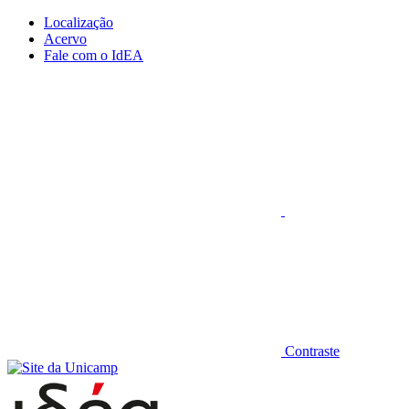
Conteúdo principal
Menu principal
Rodapé
Localização
Acervo
Fale com o IdEA
Aumentar fonte
Contraste