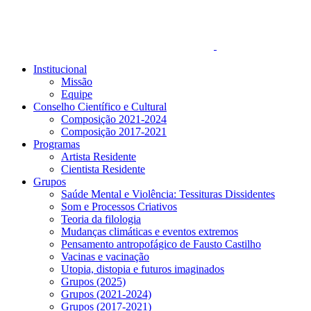
Institucional
Missão
Equipe
Conselho Científico e Cultural
Composição 2021-2024
Composição 2017-2021
Programas
Artista Residente
Cientista Residente
Grupos
Saúde Mental e Violência: Tessituras Dissidentes
Som e Processos Criativos
Teoria da filologia
Mudanças climáticas e eventos extremos
Pensamento antropofágico de Fausto Castilho
Vacinas e vacinação
Utopia, distopia e futuros imaginados
Grupos (2025)
Grupos (2021-2024)
Grupos (2017-2021)