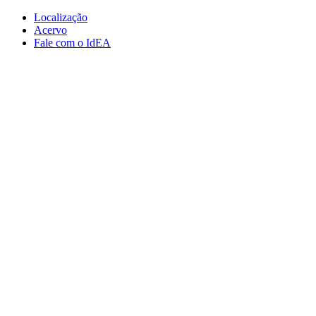
Conteúdo principal
Menu principal
Rodapé
Localização
Acervo
Fale com o IdEA
Aumentar fonte
Diminuir fonte