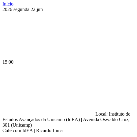
Início
2026
segunda
22
jun
15:00
Local: Instituto de
Estudos Avançados da Unicamp (IdEA) | Avenida Oswaldo Cruz,
301 (Unicamp)
Café com IdEA | Ricardo Lima
Compartilhar na agen