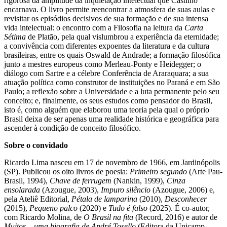
rigorosa da amplitude da inquietação intelectual que Castilho
encarnava. O livro permite reencontrar a atmosfera de suas aulas e
revisitar os episódios decisivos de sua formação e de sua intensa
vida intelectual: o encontro com a Filosofia na leitura da
Carta
Sétima
de Platão, pela qual vislumbrou a experiência da eternidade;
a convivência com diferentes expoentes da literatura e da cultura
brasileiras, entre os quais Oswald de Andrade; a formação filosófica
junto a mestres europeus como Merleau-Ponty e Heidegger; o
diálogo com Sartre e a célebre Conferência de Araraquara; a sua
atuação política como construtor de instituições no Paraná e em São
Paulo; a reflexão sobre a Universidade e a luta permanente pelo seu
conceito; e, finalmente, os seus estudos como pensador do Brasil,
isto é, como alguém que elaborou uma teoria pela qual o próprio
Brasil deixa de ser apenas uma realidade histórica e geográfica para
ascender à condição de conceito filosófico.
Sobre o convidado
Ricardo Lima nasceu em 17 de novembro de 1966, em Jardinópolis
(SP). Publicou os oito livros de poesia:
Primeiro segundo
(Arte Pau-
Brasil, 1994),
Chave de ferrugem
(Nankin, 1999),
Cinza
ensolarada
(Azougue, 2003),
Impuro silêncio
(Azougue, 2006) e,
pela Ateliê Editorial,
Pétala de lamparina
(2010),
Desconhecer
(2015),
Pequeno palco
(2020) e
Tudo é falso
(2025). É co-autor,
com Ricardo Molina, de
O Brasil na fita
(Record, 2016) e autor de
Muitos – uma biografia de André Tosello
(Editora da Unicamp,