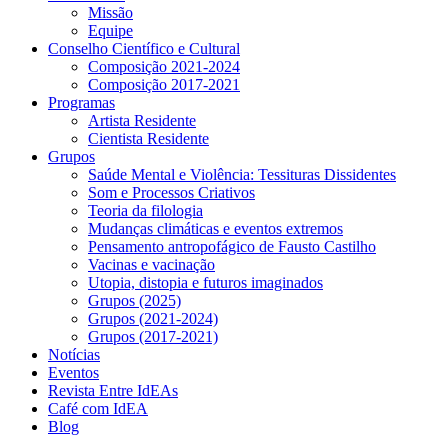
Missão
Equipe
Conselho Científico e Cultural
Composição 2021-2024
Composição 2017-2021
Programas
Artista Residente
Cientista Residente
Grupos
Saúde Mental e Violência: Tessituras Dissidentes
Som e Processos Criativos
Teoria da filologia
Mudanças climáticas e eventos extremos
Pensamento antropofágico de Fausto Castilho
Vacinas e vacinação
Utopia, distopia e futuros imaginados
Grupos (2025)
Grupos (2021-2024)
Grupos (2017-2021)
Notícias
Eventos
Revista Entre IdEAs
Café com IdEA
Blog