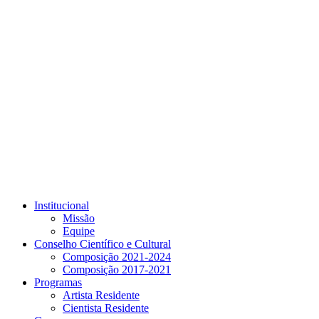
Link para o Youtube
Institucional
Missão
Equipe
Conselho Científico e Cultural
Composição 2021-2024
Composição 2017-2021
Programas
Artista Residente
Cientista Residente