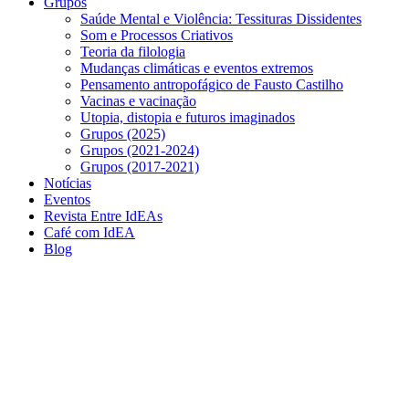
Grupos
Saúde Mental e Violência: Tessituras Dissidentes
Som e Processos Criativos
Teoria da filologia
Mudanças climáticas e eventos extremos
Pensamento antropofágico de Fausto Castilho
Vacinas e vacinação
Utopia, distopia e futuros imaginados
Grupos (2025)
Grupos (2021-2024)
Grupos (2017-2021)
Notícias
Eventos
Revista Entre IdEAs
Café com IdEA
Blog
Menu