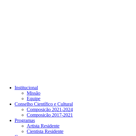
Link para o Youtube
Institucional
Missão
Equipe
Conselho Científico e Cultural
Composição 2021-2024
Composição 2017-2021
Programas
Artista Residente
Cientista Residente