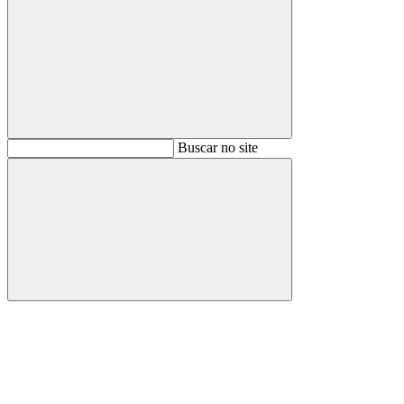
Buscar
Buscar no site
Buscar
Aumentar fonte