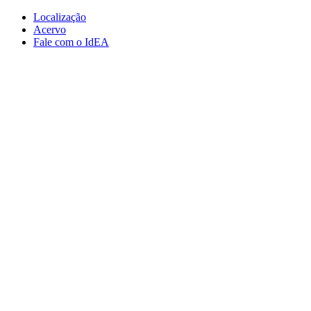
Conteúdo principal
Menu principal
Rodapé
Localização
Acervo
Fale com o IdEA
Aumentar fonte
Diminuir fonte