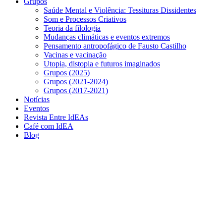
Grupos
Saúde Mental e Violência: Tessituras Dissidentes
Som e Processos Criativos
Teoria da filologia
Mudanças climáticas e eventos extremos
Pensamento antropofágico de Fausto Castilho
Vacinas e vacinação
Utopia, distopia e futuros imaginados
Grupos (2025)
Grupos (2021-2024)
Grupos (2017-2021)
Notícias
Eventos
Revista Entre IdEAs
Café com IdEA
Blog
Menu