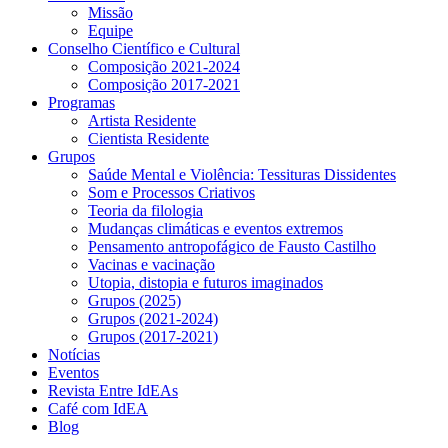
Missão
Equipe
Conselho Científico e Cultural
Composição 2021-2024
Composição 2017-2021
Programas
Artista Residente
Cientista Residente
Grupos
Saúde Mental e Violência: Tessituras Dissidentes
Som e Processos Criativos
Teoria da filologia
Mudanças climáticas e eventos extremos
Pensamento antropofágico de Fausto Castilho
Vacinas e vacinação
Utopia, distopia e futuros imaginados
Grupos (2025)
Grupos (2021-2024)
Grupos (2017-2021)
Notícias
Eventos
Revista Entre IdEAs
Café com IdEA
Blog