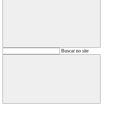
Buscar
Buscar no site
Buscar
Aumentar fonte