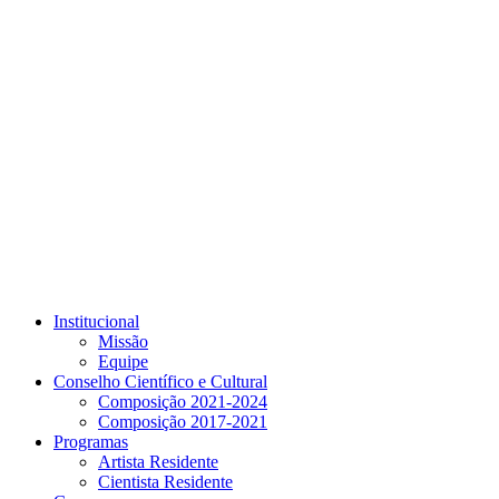
Link para o Youtube
Institucional
Missão
Equipe
Conselho Científico e Cultural
Composição 2021-2024
Composição 2017-2021
Programas
Artista Residente
Cientista Residente