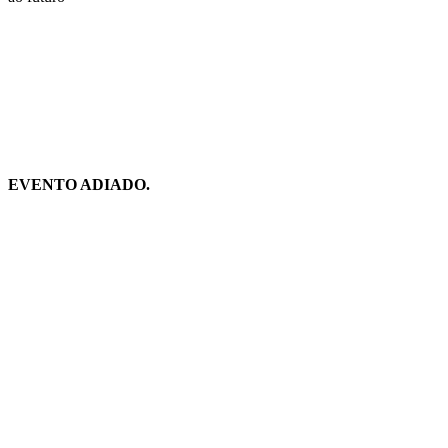
Compartilhar na agen
EVENTO ADIADO.
Link para o Facebook
Link para o Twitter