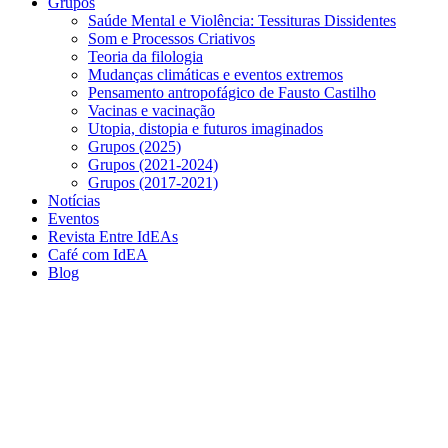
Grupos
Saúde Mental e Violência: Tessituras Dissidentes
Som e Processos Criativos
Teoria da filologia
Mudanças climáticas e eventos extremos
Pensamento antropofágico de Fausto Castilho
Vacinas e vacinação
Utopia, distopia e futuros imaginados
Grupos (2025)
Grupos (2021-2024)
Grupos (2017-2021)
Notícias
Eventos
Revista Entre IdEAs
Café com IdEA
Blog
Menu