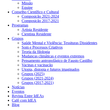
Missão
Equipe
Conselho Científico e Cultural
Composição 2021-2024
Composição 2017-2021
Programas
Artista Residente
Cientista Residente
Grupos
Saúde Mental e Violência: Tessituras Dissidentes
Som e Processos Criativos
Teoria da filologia
Mudanças climáticas e eventos extremos
Pensamento antropofágico de Fausto Castilho
Vacinas e vacinação
Utopia, distopia e futuros imaginados
Grupos (2025)
Grupos (2021-2024)
Grupos (2017-2021)
Notícias
Eventos
Revista Entre IdEAs
Café com IdEA
Blog