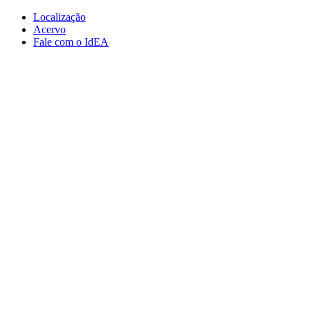
Conteúdo principal
Menu principal
Rodapé
Localização
Acervo
Fale com o IdEA
Aumentar fonte
Diminuir fonte