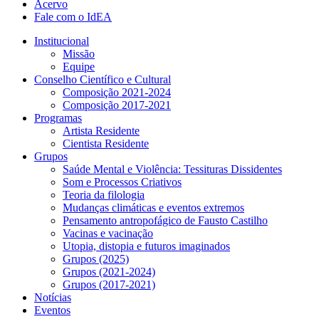
Acervo
Fale com o IdEA
Institucional
Missão
Equipe
Conselho Científico e Cultural
Composição 2021-2024
Composição 2017-2021
Programas
Artista Residente
Cientista Residente
Grupos
Saúde Mental e Violência: Tessituras Dissidentes
Som e Processos Criativos
Teoria da filologia
Mudanças climáticas e eventos extremos
Pensamento antropofágico de Fausto Castilho
Vacinas e vacinação
Utopia, distopia e futuros imaginados
Grupos (2025)
Grupos (2021-2024)
Grupos (2017-2021)
Notícias
Eventos