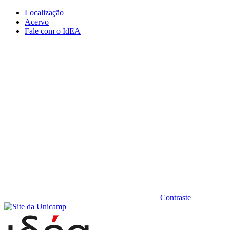
Conteúdo principal
Menu principal
Rodapé
Localização
Acervo
Fale com o IdEA
Aumentar fonte
Contraste