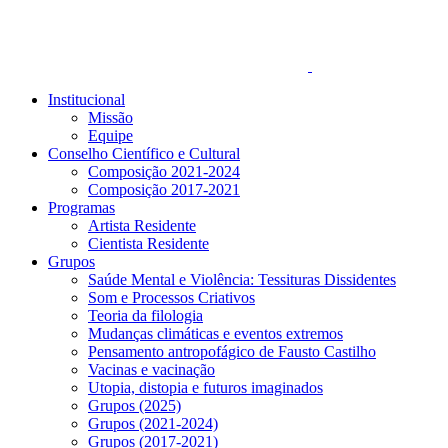
Institucional
Missão
Equipe
Conselho Científico e Cultural
Composição 2021-2024
Composição 2017-2021
Programas
Artista Residente
Cientista Residente
Grupos
Saúde Mental e Violência: Tessituras Dissidentes
Som e Processos Criativos
Teoria da filologia
Mudanças climáticas e eventos extremos
Pensamento antropofágico de Fausto Castilho
Vacinas e vacinação
Utopia, distopia e futuros imaginados
Grupos (2025)
Grupos (2021-2024)
Grupos (2017-2021)