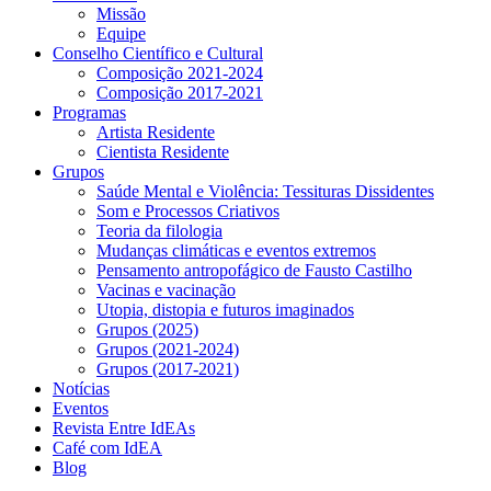
Missão
Equipe
Conselho Científico e Cultural
Composição 2021-2024
Composição 2017-2021
Programas
Artista Residente
Cientista Residente
Grupos
Saúde Mental e Violência: Tessituras Dissidentes
Som e Processos Criativos
Teoria da filologia
Mudanças climáticas e eventos extremos
Pensamento antropofágico de Fausto Castilho
Vacinas e vacinação
Utopia, distopia e futuros imaginados
Grupos (2025)
Grupos (2021-2024)
Grupos (2017-2021)
Notícias
Eventos
Revista Entre IdEAs
Café com IdEA
Blog