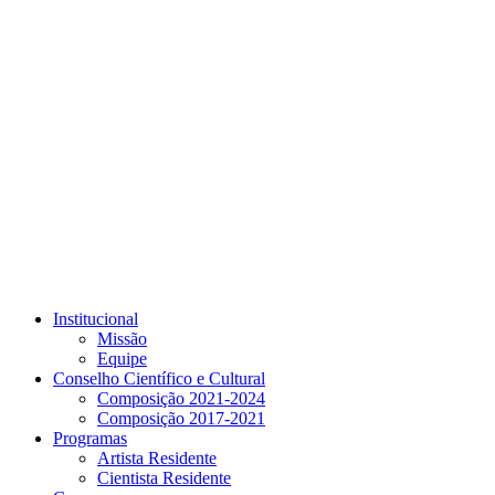
Link para o Youtube
Institucional
Missão
Equipe
Conselho Científico e Cultural
Composição 2021-2024
Composição 2017-2021
Programas
Artista Residente
Cientista Residente