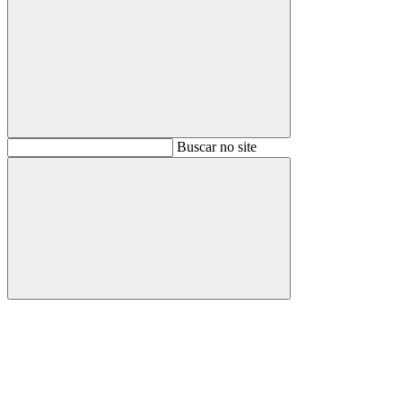
Buscar
Buscar no site
Buscar
Aumentar fonte