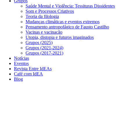
Grupos
Saúde Mental e Violência: Tessituras Dissidentes
Som e Processos Criativos
Teoria da filologia
Mudanças climáticas e eventos extremos
Pensamento antropofágico de Fausto Castilho
Vacinas e vacinação
Utopia, distopia e futuros imaginados
Grupos (2025)
Grupos (2021-2024)
Grupos (2017-2021)
Notícias
Eventos
Revista Entre IdEAs
Café com IdEA
Blog
Menu