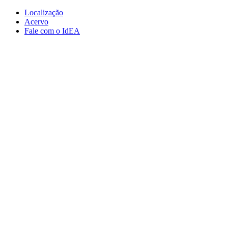
Conteúdo principal
Menu principal
Rodapé
Localização
Acervo
Fale com o IdEA
Aumentar fonte
Diminuir fonte