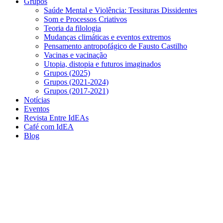
Grupos
Saúde Mental e Violência: Tessituras Dissidentes
Som e Processos Criativos
Teoria da filologia
Mudanças climáticas e eventos extremos
Pensamento antropofágico de Fausto Castilho
Vacinas e vacinação
Utopia, distopia e futuros imaginados
Grupos (2025)
Grupos (2021-2024)
Grupos (2017-2021)
Notícias
Eventos
Revista Entre IdEAs
Café com IdEA
Blog
Menu