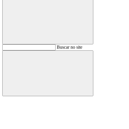
Buscar
Buscar no site
Buscar
Aumentar fonte