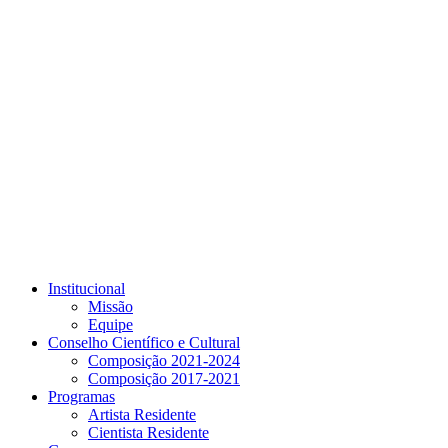
Link para o Youtube
Institucional
Missão
Equipe
Conselho Científico e Cultural
Composição 2021-2024
Composição 2017-2021
Programas
Artista Residente
Cientista Residente