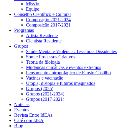
Missão
Equipe
Conselho Científico e Cultural
Composição 2021-2024
Composição 2017-2021
Programas
Artista Residente
Cientista Residente
Grupos
Saúde Mental e Violência: Tessituras Dissidentes
Som e Processos Criativos
Teoria da filologia
Mudanças climáticas e eventos extremos
Pensamento antropofágico de Fausto Castilho
Vacinas e vacinação
Utopia, distopia e futuros imaginados
Grupos (2025)
Grupos (2021-2024)
Grupos (2017-2021)
Notícias
Eventos
Revista Entre IdEAs
Café com IdEA
Blog