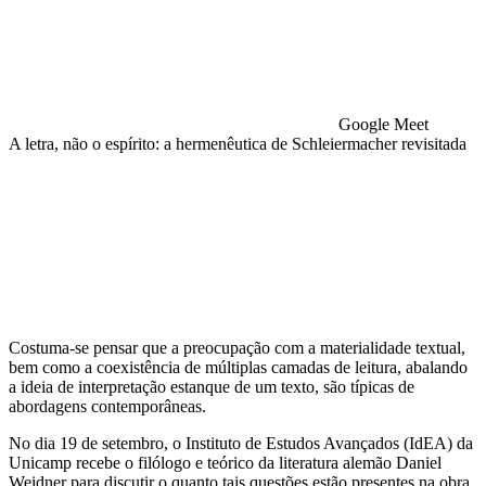
Google Meet
A letra, não o espírito: a hermenêutica de Schleiermacher revisitada
Compartilhar na agen
Costuma-se pensar que a preocupação com a materialidade textual,
bem como a coexistência de múltiplas camadas de leitura, abalando
a ideia de interpretação estanque de um texto, são típicas de
abordagens contemporâneas.
No dia 19 de setembro, o Instituto de Estudos Avançados (IdEA) da
Unicamp recebe o filólogo e teórico da literatura alemão Daniel
Weidner para discutir o quanto tais questões estão presentes na obra