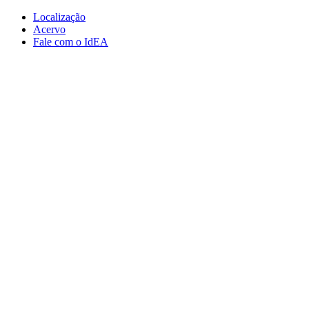
Conteúdo principal
Menu principal
Rodapé
Localização
Acervo
Fale com o IdEA
Aumentar fonte
Diminuir fonte