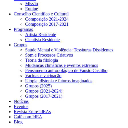
Missão
Equipe
Conselho Científico e Cultural
Composição 2021-2024
Composição 2017-2021
Programas
Artista Residente
Cientista Residente
Grupos
Saúde Mental e Violência: Tessituras Dissidentes
Som e Processos Criativos
Teoria da filologia
Mudanças climáticas e eventos extremos
Pensamento antropofágico de Fausto Castilho
Vacinas e vacinação
Utopia, distopia e futuros imaginados
Grupos (2025)
Grupos (2021-2024)
Grupos (2017-2021)
Notícias
Eventos
Revista Entre IdEAs
Café com IdEA
Blog