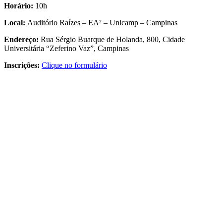
Horário:
10h
Local:
Auditório Raízes – EA² – Unicamp – Campinas
Endereço:
Rua Sérgio Buarque de Holanda, 800, Cidade
Universitária “Zeferino Vaz”, Campinas
Inscrições:
Clique no formulário
Link para o Facebook
Link para o Twitter