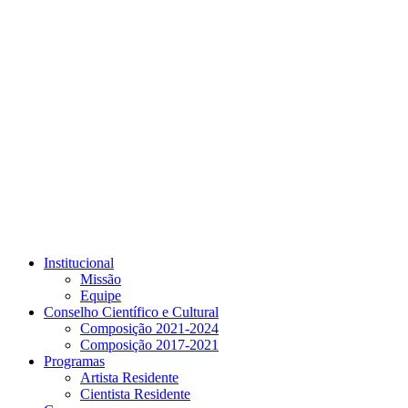
Link para o Youtube
Institucional
Missão
Equipe
Conselho Científico e Cultural
Composição 2021-2024
Composição 2017-2021
Programas
Artista Residente
Cientista Residente