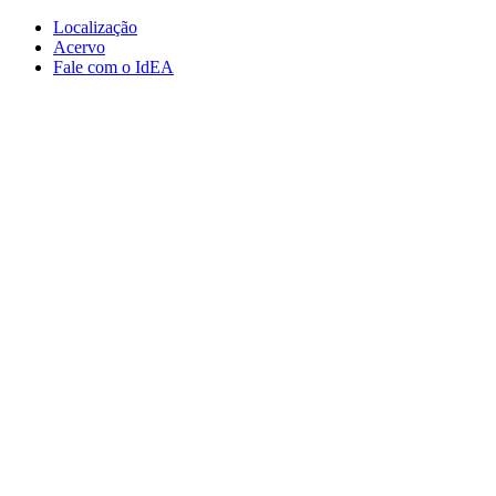
Conteúdo principal
Menu principal
Rodapé
Localização
Acervo
Fale com o IdEA
Aumentar fonte
Diminuir fonte