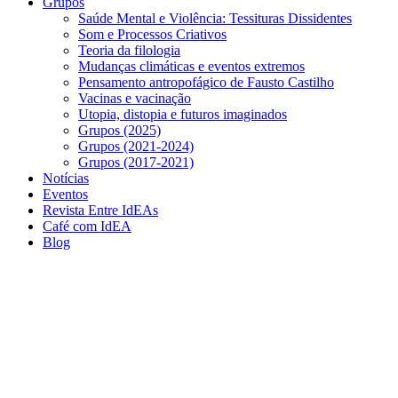
Grupos
Saúde Mental e Violência: Tessituras Dissidentes
Som e Processos Criativos
Teoria da filologia
Mudanças climáticas e eventos extremos
Pensamento antropofágico de Fausto Castilho
Vacinas e vacinação
Utopia, distopia e futuros imaginados
Grupos (2025)
Grupos (2021-2024)
Grupos (2017-2021)
Notícias
Eventos
Revista Entre IdEAs
Café com IdEA
Blog
Menu