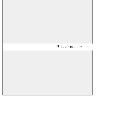
Buscar
Buscar no site
Buscar
Aumentar fonte