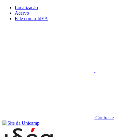
Conteúdo principal
Menu principal
Rodapé
Localização
Acervo
Fale com o IdEA
Aumentar fonte
Contraste