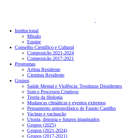
Institucional
Missão
Equipe
Conselho Científico e Cultural
Composição 2021-2024
Composição 2017-2021
Programas
Artista Residente
Cientista Residente
Grupos
Saúde Mental e Violência: Tessituras Dissidentes
Som e Processos Criativos
Teoria da filologia
Mudanças climáticas e eventos extremos
Pensamento antropofágico de Fausto Castilho
Vacinas e vacinação
Utopia, distopia e futuros imaginados
Grupos (2025)
Grupos (2021-2024)
Grupos (2017-2021)