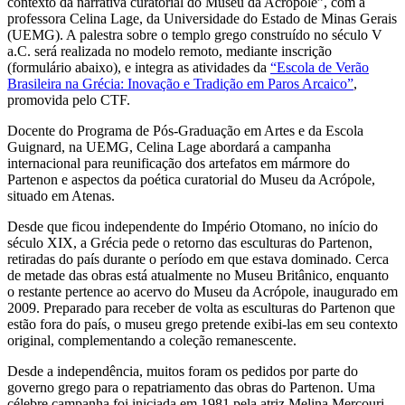
contexto da narrativa curatorial do Museu da Acrópole”, com a
professora Celina Lage, da Universidade do Estado de Minas Gerais
(UEMG). A palestra sobre o templo grego construído no século V
a.C. será realizada no modelo remoto, mediante inscrição
(formulário abaixo), e integra as atividades da
“Escola de Verão
Brasileira na Grécia: Inovação e Tradição em Paros Arcaico”
,
promovida pelo CTF.
Docente do Programa de Pós-Graduação em Artes e da Escola
Guignard, na UEMG, Celina Lage abordará a campanha
internacional para reunificação dos artefatos em mármore do
Partenon e aspectos da poética curatorial do Museu da Acrópole,
situado em Atenas.
Desde que ficou independente do Império Otomano, no início do
século XIX, a Grécia pede o retorno das esculturas do Partenon,
retiradas do país durante o período em que estava dominado. Cerca
de metade das obras está atualmente no Museu Britânico, enquanto
o restante pertence ao acervo do Museu da Acrópole, inaugurado em
2009. Preparado para receber de volta as esculturas do Partenon que
estão fora do país, o museu grego pretende exibi-las em seu contexto
original, complementando a coleção remanescente.
Desde a independência, muitos foram os pedidos por parte do
governo grego para o repatriamento das obras do Partenon. Uma
célebre campanha foi iniciada em 1981 pela atriz Melina Mercouri