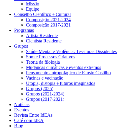
Missão
Equipe
Conselho Científico e Cultural
Composição 2021-2024
Composição 2017-2021
Programas
Artista Residente
Cientista Residente
Grupos
Saúde Mental e Violência: Tessituras Dissidentes
Som e Processos Criativos
Teoria da filologia
Mudanças climáticas e eventos extremos
Pensamento antropofágico de Fausto Castilho
Vacinas e vacinação
Utopia, distopia e futuros imaginados
Grupos (2025)
Grupos (2021-2024)
Grupos (2017-2021)
Notícias
Eventos
Revista Entre IdEAs
Café com IdEA
Blog