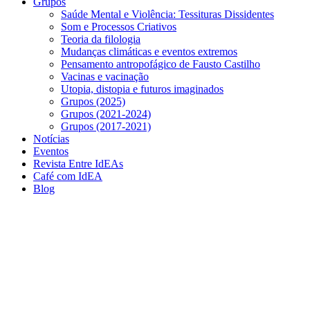
Grupos
Saúde Mental e Violência: Tessituras Dissidentes
Som e Processos Criativos
Teoria da filologia
Mudanças climáticas e eventos extremos
Pensamento antropofágico de Fausto Castilho
Vacinas e vacinação
Utopia, distopia e futuros imaginados
Grupos (2025)
Grupos (2021-2024)
Grupos (2017-2021)
Notícias
Eventos
Revista Entre IdEAs
Café com IdEA
Blog
Menu