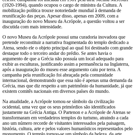
(1920-1994), quando ocupou o cargo de ministra da Cultura. A
mobilização política trouxe notoriedade mundial à demanda de
reunificação das peças. Apesar disso, apenas em 2009, com a
inauguração do novo Museu da Acrópole, a questão voltou a ser
discutida com mais intensidade.
O novo Museu da Acrópole possui uma curadoria inovadora que
pretende reconstituir a narrativa fragmentada do templo dedicado a
Atena, sendo ele o objeto principal ao qual foi destinado com grande
destaque todo o terceiro andar do prédio. Se antes havia o
argumento de que a Grécia não possuía um local adequado para
exibir as esculturas, justificando assim a permanência na Inglaterra,
após a inauguração do museu esse argumento caiu por terra. A
campanha pela reunificação foi abraçada pela comunidade
internacional, demonstrando que essa não é apenas uma demanda da
Grécia, mas que diz respeito a um patrimônio da humanidade, já que
existem comitês nacionais em diversos países do mundo.
Na atualidade, a Acrópole tornou-se símbolo da civilização
ocidental, uma vez que os seus primórdios são identificados
justamente na Grécia Antiga. O Partenon e a Acrópole de Atenas se
transformaram em verdadeiros templos do turismo, atraindo a cada
ano um número recorde de visitantes interessados pela paisagem,
história, cultura, arte e pelos valores humanísticos representados pelo
monumento. O templo tornou-se um símbolo da beleza, da arte