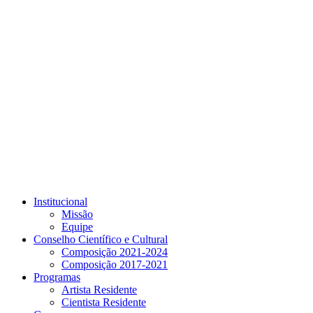
Link para o Youtube
Institucional
Missão
Equipe
Conselho Científico e Cultural
Composição 2021-2024
Composição 2017-2021
Programas
Artista Residente
Cientista Residente