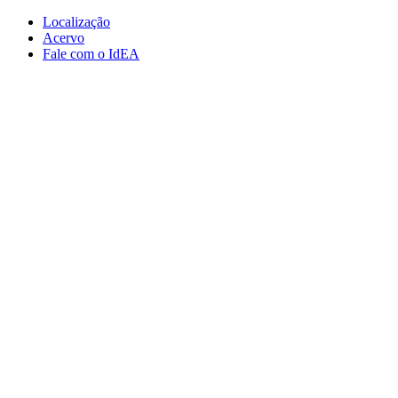
Conteúdo principal
Menu principal
Rodapé
Localização
Acervo
Fale com o IdEA
Aumentar fonte
Diminuir fonte