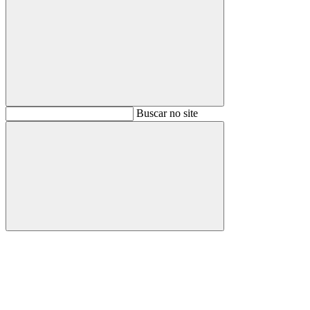
Buscar
Buscar no site
Buscar
Aumentar fonte