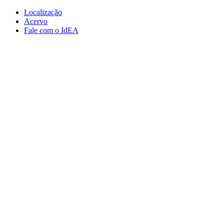
Conteúdo principal
Menu principal
Rodapé
Localização
Acervo
Fale com o IdEA
Aumentar fonte
Diminuir fonte