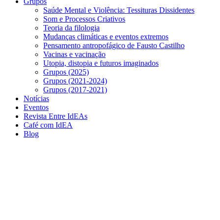
Grupos
Saúde Mental e Violência: Tessituras Dissidentes
Som e Processos Criativos
Teoria da filologia
Mudanças climáticas e eventos extremos
Pensamento antropofágico de Fausto Castilho
Vacinas e vacinação
Utopia, distopia e futuros imaginados
Grupos (2025)
Grupos (2021-2024)
Grupos (2017-2021)
Notícias
Eventos
Revista Entre IdEAs
Café com IdEA
Blog
Menu