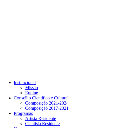
Link para o Youtube
Institucional
Missão
Equipe
Conselho Científico e Cultural
Composição 2021-2024
Composição 2017-2021
Programas
Artista Residente
Cientista Residente