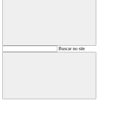
Buscar
Buscar no site
Buscar
Aumentar fonte