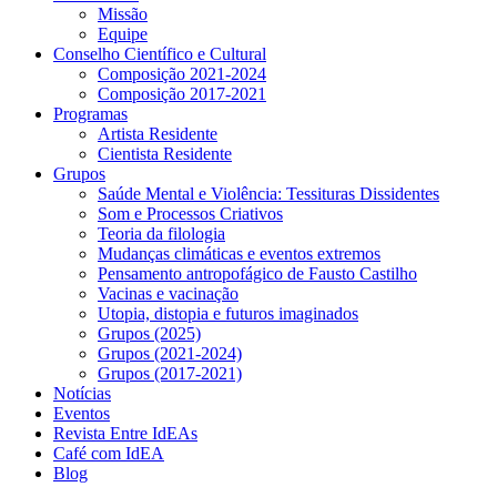
Missão
Equipe
Conselho Científico e Cultural
Composição 2021-2024
Composição 2017-2021
Programas
Artista Residente
Cientista Residente
Grupos
Saúde Mental e Violência: Tessituras Dissidentes
Som e Processos Criativos
Teoria da filologia
Mudanças climáticas e eventos extremos
Pensamento antropofágico de Fausto Castilho
Vacinas e vacinação
Utopia, distopia e futuros imaginados
Grupos (2025)
Grupos (2021-2024)
Grupos (2017-2021)
Notícias
Eventos
Revista Entre IdEAs
Café com IdEA
Blog