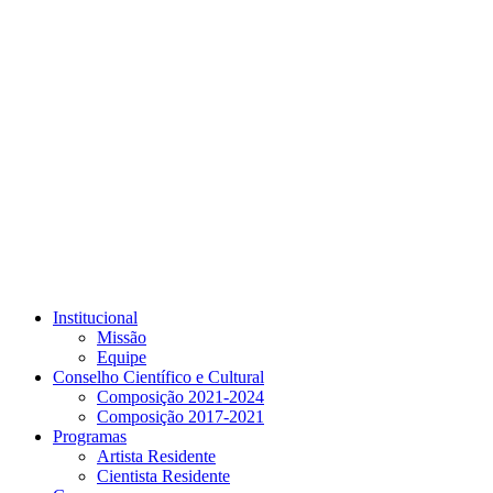
Link para o Youtube
Institucional
Missão
Equipe
Conselho Científico e Cultural
Composição 2021-2024
Composição 2017-2021
Programas
Artista Residente
Cientista Residente