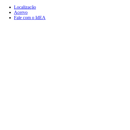
Conteúdo principal
Menu principal
Rodapé
Localização
Acervo
Fale com o IdEA
Aumentar fonte
Diminuir fonte