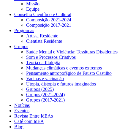
Missão
Equipe
Conselho Científico e Cultural
Composição 2021-2024
Composição 2017-2021
Programas
Artista Residente
Cientista Residente
Grupos
Saúde Mental e Violência: Tessituras Dissidentes
Som e Processos Criativos
Teoria da filologia
Mudanças climáticas e eventos extremos
Pensamento antropofágico de Fausto Castilho
Vacinas e vacinação
Utopia, distopia e futuros imaginados
Grupos (2025)
Grupos (2021-2024)
Grupos (2017-2021)
Notícias
Eventos
Revista Entre IdEAs
Café com IdEA
Blog