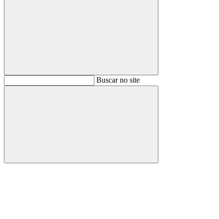
Buscar
Buscar no site
Buscar
Aumentar fonte