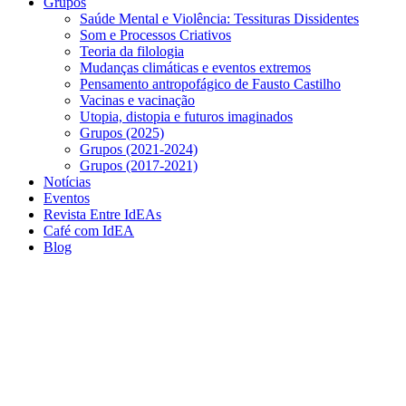
Grupos
Saúde Mental e Violência: Tessituras Dissidentes
Som e Processos Criativos
Teoria da filologia
Mudanças climáticas e eventos extremos
Pensamento antropofágico de Fausto Castilho
Vacinas e vacinação
Utopia, distopia e futuros imaginados
Grupos (2025)
Grupos (2021-2024)
Grupos (2017-2021)
Notícias
Eventos
Revista Entre IdEAs
Café com IdEA
Blog
Menu