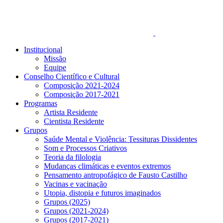
Institucional
Missão
Equipe
Conselho Científico e Cultural
Composição 2021-2024
Composição 2017-2021
Programas
Artista Residente
Cientista Residente
Grupos
Saúde Mental e Violência: Tessituras Dissidentes
Som e Processos Criativos
Teoria da filologia
Mudanças climáticas e eventos extremos
Pensamento antropofágico de Fausto Castilho
Vacinas e vacinação
Utopia, distopia e futuros imaginados
Grupos (2025)
Grupos (2021-2024)
Grupos (2017-2021)