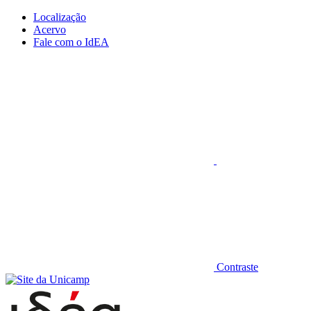
Conteúdo principal
Menu principal
Rodapé
Localização
Acervo
Fale com o IdEA
Aumentar fonte
Contraste