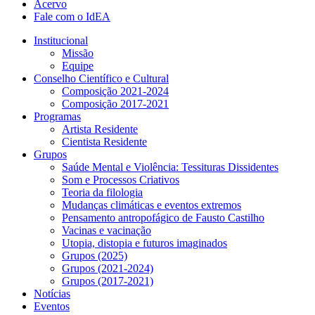
Acervo
Fale com o IdEA
Institucional
Missão
Equipe
Conselho Científico e Cultural
Composição 2021-2024
Composição 2017-2021
Programas
Artista Residente
Cientista Residente
Grupos
Saúde Mental e Violência: Tessituras Dissidentes
Som e Processos Criativos
Teoria da filologia
Mudanças climáticas e eventos extremos
Pensamento antropofágico de Fausto Castilho
Vacinas e vacinação
Utopia, distopia e futuros imaginados
Grupos (2025)
Grupos (2021-2024)
Grupos (2017-2021)
Notícias
Eventos