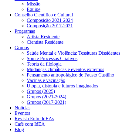
Missão
Equipe
Conselho Científico e Cultural
Composição 2021-2024
Composição 2017-2021
Programas
Artista Residente
Cientista Residente
Grupos
Saúde Mental e Violência: Tessituras Dissidentes
Som e Processos Criativos
Teoria da filologia
Mudanças climáticas e eventos extremos
Pensamento antropofágico de Fausto Castilho
Vacinas e vacinação
Utopia, distopia e futuros imaginados
Grupos (2025)
Grupos (2021-2024)
Grupos (2017-2021)
Notícias
Eventos
Revista Entre IdEAs
Café com IdEA
Blog