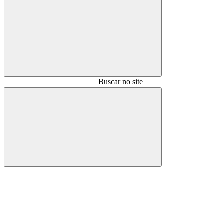
Buscar
Buscar no site
Buscar
Aumentar fonte