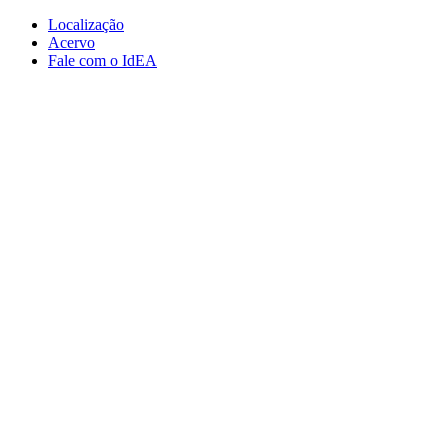
Conteúdo principal
Menu principal
Rodapé
Localização
Acervo
Fale com o IdEA
Aumentar fonte
Diminuir fonte