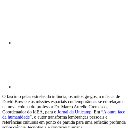
Compartilhar n
Compartilhar p
O fascínio pelas estrelas da infância, os mitos gregos, a música de
David Bowie e as missões espaciais contemporâneas se entrelaçam
na nova coluna do professor Dr. Marco Aurélio Cremasco,
Coordenador do IdEA, para o
Jornal da Unicamp
. Em “
A outra face
da humanidade
”, o autor transforma lembranças pessoais e
referências culturais em ponto de partida para uma reflexão profunda
sobre ciência, tecnologia e condição humana.