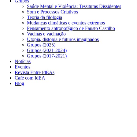
Grupos
Saúde Mental e Violência: Tessituras Dissidentes
Som e Processos Criativos
Teoria da filologia
Mudanças climáticas e eventos extremos
Pensamento antropofágico de Fausto Castilho
Vacinas e vacinação
Utopia, distopia e futuros imaginados
Grupos (2025)
Grupos (2021-2024)
Grupos (2017-2021)
Notícias
Eventos
Revista Entre IdEAs
Café com IdEA
Blog
Menu