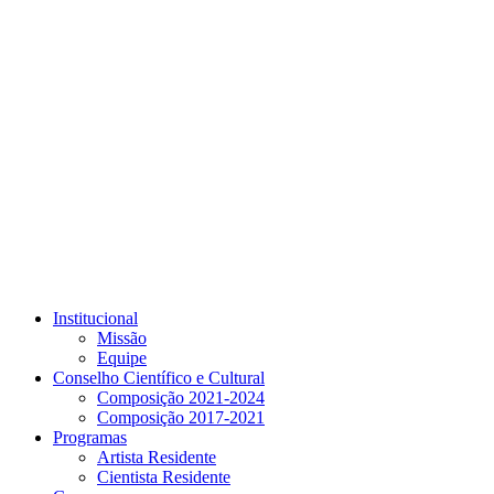
Link para o Youtube
Institucional
Missão
Equipe
Conselho Científico e Cultural
Composição 2021-2024
Composição 2017-2021
Programas
Artista Residente
Cientista Residente