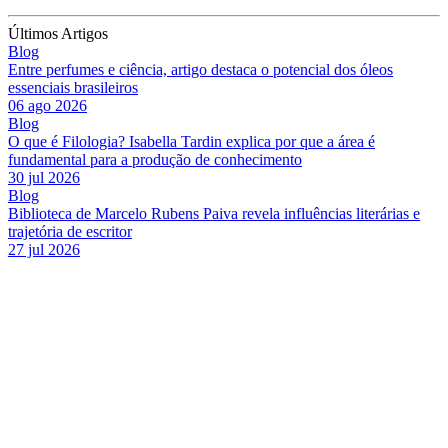
Últimos Artigos
Blog
Entre perfumes e ciência, artigo destaca o potencial dos óleos
essenciais brasileiros
06 ago 2026
Blog
O que é Filologia? Isabella Tardin explica por que a área é
fundamental para a produção de conhecimento
30 jul 2026
Blog
Biblioteca de Marcelo Rubens Paiva revela influências literárias e
trajetória de escritor
27 jul 2026
Link para o Facebook
Link para o Twitter