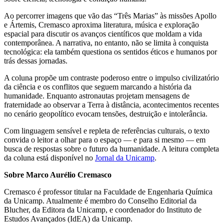
Ao percorrer imagens que vão das “Três Marias” às missões Apollo
e Ártemis, Cremasco aproxima literatura, música e exploração
espacial para discutir os avanços científicos que moldam a vida
contemporânea. A narrativa, no entanto, não se limita à conquista
tecnológica: ela também questiona os sentidos éticos e humanos por
trás dessas jornadas.
A coluna propõe um contraste poderoso entre o impulso civilizatório
da ciência e os conflitos que seguem marcando a história da
humanidade. Enquanto astronautas projetam mensagens de
fraternidade ao observar a Terra à distância, acontecimentos recentes
no cenário geopolítico evocam tensões, destruição e intolerância.
Com linguagem sensível e repleta de referências culturais, o texto
convida o leitor a olhar para o espaço — e para si mesmo — em
busca de respostas sobre o futuro da humanidade. A leitura completa
da coluna está disponível no
Jornal da Unicamp
.
Sobre Marco Aurélio Cremasco
Cremasco é professor titular na Faculdade de Engenharia Química
da Unicamp. Atualmente é membro do Conselho Editorial da
Blucher, da Editora da Unicamp, e coordenador do Instituto de
Estudos Avançados (IdEA) da Unicamp.