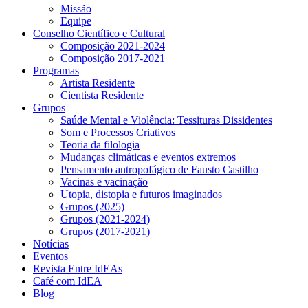
Missão
Equipe
Conselho Científico e Cultural
Composição 2021-2024
Composição 2017-2021
Programas
Artista Residente
Cientista Residente
Grupos
Saúde Mental e Violência: Tessituras Dissidentes
Som e Processos Criativos
Teoria da filologia
Mudanças climáticas e eventos extremos
Pensamento antropofágico de Fausto Castilho
Vacinas e vacinação
Utopia, distopia e futuros imaginados
Grupos (2025)
Grupos (2021-2024)
Grupos (2017-2021)
Notícias
Eventos
Revista Entre IdEAs
Café com IdEA
Blog