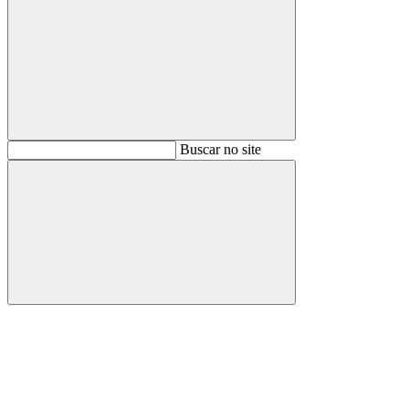
Buscar
Buscar no site
Buscar
Aumentar fonte