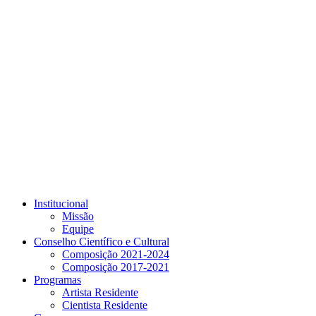
Link para o Youtube
Institucional
Missão
Equipe
Conselho Científico e Cultural
Composição 2021-2024
Composição 2017-2021
Programas
Artista Residente
Cientista Residente