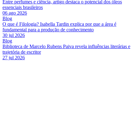
Entre perfumes e ciência, artigo destaca o potencial dos óleos
essenciais brasileiros
06 ago 2026
Blog
O que é Filologia? Isabella Tardin explica por que a área é
fundamental para a produção de conhecimento
30 jul 2026
Blog
Biblioteca de Marcelo Rubens Paiva revela influências literárias e
trajetória de escritor
27 jul 2026
Link para o Facebook
Link para o Twitter