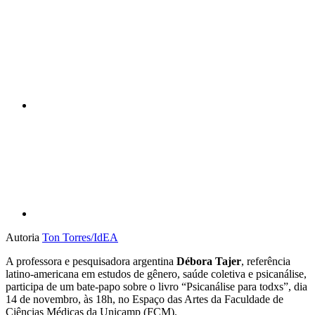
Compartilhar n
Compartilhar p
Autoria
Ton Torres/IdEA
A professora e pesquisadora argentina
Débora Tajer
, referência
latino-americana em estudos de gênero, saúde coletiva e psicanálise,
participa de um bate-papo sobre o livro “Psicanálise para todxs”,
dia
14 de novembro, às 18h, no Espaço das Artes da Faculdade de
Ciências Médicas da Unicamp (FCM).