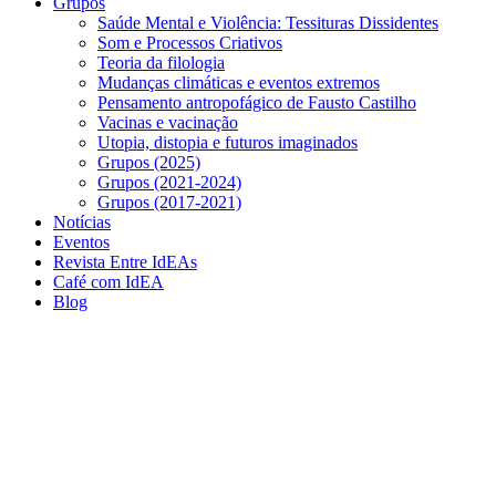
Grupos
Saúde Mental e Violência: Tessituras Dissidentes
Som e Processos Criativos
Teoria da filologia
Mudanças climáticas e eventos extremos
Pensamento antropofágico de Fausto Castilho
Vacinas e vacinação
Utopia, distopia e futuros imaginados
Grupos (2025)
Grupos (2021-2024)
Grupos (2017-2021)
Notícias
Eventos
Revista Entre IdEAs
Café com IdEA
Blog
Menu