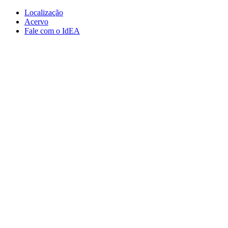
Conteúdo principal
Menu principal
Rodapé
Localização
Acervo
Fale com o IdEA
Aumentar fonte
Diminuir fonte