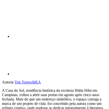
Compartilhar n
Compartilhar p
Autoria
Ton Torres/IdEA
A Casa do Sol, residência histórica da escritora Hilda Hilst em
Campinas, voltou a abrir suas portas em agosto após cinco anos
fechada. Mais do que um endereço simbólico, o espaço carrega a
marca de um projeto de vida: foi concebido pela autora como um
refúgio criativo, onde pudesse se dedicar integralmente à literatura.