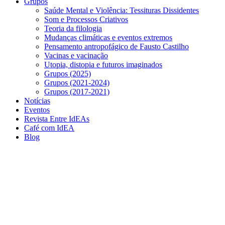
Grupos
Saúde Mental e Violência: Tessituras Dissidentes
Som e Processos Criativos
Teoria da filologia
Mudanças climáticas e eventos extremos
Pensamento antropofágico de Fausto Castilho
Vacinas e vacinação
Utopia, distopia e futuros imaginados
Grupos (2025)
Grupos (2021-2024)
Grupos (2017-2021)
Notícias
Eventos
Revista Entre IdEAs
Café com IdEA
Blog
Menu