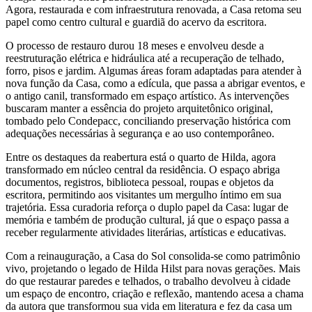
Agora, restaurada e com infraestrutura renovada, a Casa retoma seu
papel como centro cultural e guardiã do acervo da escritora.
O processo de restauro durou 18 meses e envolveu desde a
reestruturação elétrica e hidráulica até a recuperação de telhado,
forro, pisos e jardim. Algumas áreas foram adaptadas para atender à
nova função da Casa, como a edícula, que passa a abrigar eventos, e
o antigo canil, transformado em espaço artístico. As intervenções
buscaram manter a essência do projeto arquitetônico original,
tombado pelo Condepacc, conciliando preservação histórica com
adequações necessárias à segurança e ao uso contemporâneo.
Entre os destaques da reabertura está o quarto de Hilda, agora
transformado em núcleo central da residência. O espaço abriga
documentos, registros, biblioteca pessoal, roupas e objetos da
escritora, permitindo aos visitantes um mergulho íntimo em sua
trajetória. Essa curadoria reforça o duplo papel da Casa: lugar de
memória e também de produção cultural, já que o espaço passa a
receber regularmente atividades literárias, artísticas e educativas.
Com a reinauguração, a Casa do Sol consolida-se como patrimônio
vivo, projetando o legado de Hilda Hilst para novas gerações. Mais
do que restaurar paredes e telhados, o trabalho devolveu à cidade
um espaço de encontro, criação e reflexão, mantendo acesa a chama
da autora que transformou sua vida em literatura e fez da casa um