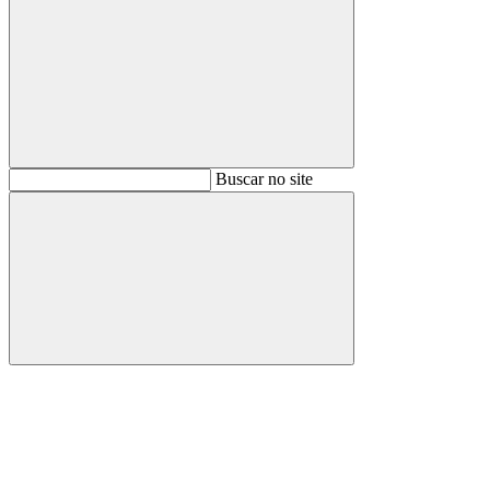
Buscar
Buscar no site
Buscar
Aumentar fonte