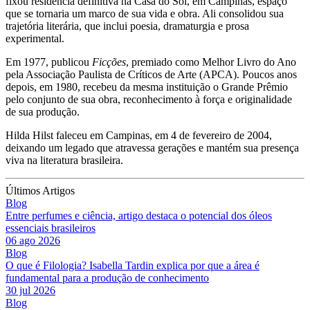
fixou residência definitiva na Casa do Sol, em Campinas, espaço
que se tornaria um marco de sua vida e obra. Ali consolidou sua
trajetória literária, que inclui poesia, dramaturgia e prosa
experimental.
Em 1977, publicou
Ficções
, premiado como Melhor Livro do Ano
pela Associação Paulista de Críticos de Arte (APCA). Poucos anos
depois, em 1980, recebeu da mesma instituição o Grande Prêmio
pelo conjunto de sua obra, reconhecimento à força e originalidade
de sua produção.
Hilda Hilst faleceu em Campinas, em 4 de fevereiro de 2004,
deixando um legado que atravessa gerações e mantém sua presença
viva na literatura brasileira.
Últimos Artigos
Blog
Entre perfumes e ciência, artigo destaca o potencial dos óleos
essenciais brasileiros
06 ago 2026
Blog
O que é Filologia? Isabella Tardin explica por que a área é
fundamental para a produção de conhecimento
30 jul 2026
Blog