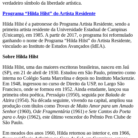
verdadeiro símbolo da liberdade artística.
Programa “Hilda Hilst” do Artista Residente
Hilda Hilst é a patronesse do Programa Artista Residente, sendo a
primeira artista residente da Universidade Estadual de Campinas
(Unicamp), em 1985. A partir de 2017, o programa foi reformulado
ganhando o nome de Programa “Hilda Hilst” do Artista Residente,
vinculado ao Instituto de Estudos Avançados (IdEA).
Sobre Hilda Hilst
Hilda Hilst, uma das maiores escritoras brasileiras, nasceu em Jaú
(SP), em 21 de abril de 1930. Estudou em São Paulo, primeiro como
interna no Colégio Santa Marcelina e depois no Instituto Mackenzie.
Em 1948, ingressou no curso de Direito da USP, no Largo São
Francisco, onde se formou em 1952. Ainda estudante, lançou sua
primeira obra poética,
Presságio
(1950), seguida por
Balada de
Alzira
(1954). Na década seguinte, vivendo na capital, ampliou sua
produção com títulos como
Trovas de Muito Amor para um Amado
Senhor
(1960),
Ode Fragmentária
(1961) e
Sete Cantos do Poeta
para o Anjo
(1962), este último vencedor do Prêmio Pen Clube de
São Paulo.
Em meados dos anos 1960, Hilda retornou ao interior e, em 1966,