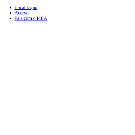
Conteúdo principal
Menu principal
Rodapé
Localização
Acervo
Fale com o IdEA
Aumentar fonte
Diminuir fonte