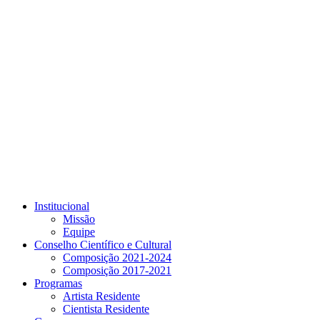
Link para o Youtube
Institucional
Missão
Equipe
Conselho Científico e Cultural
Composição 2021-2024
Composição 2017-2021
Programas
Artista Residente
Cientista Residente