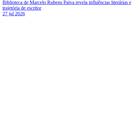
Biblioteca de Marcelo Rubens Paiva revela influências literárias e
trajetória de escritor
27 jul 2026
Link para o Facebook
Link para o Twitter
Link para o Instagram