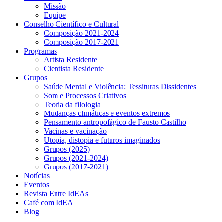
Missão
Equipe
Conselho Científico e Cultural
Composição 2021-2024
Composição 2017-2021
Programas
Artista Residente
Cientista Residente
Grupos
Saúde Mental e Violência: Tessituras Dissidentes
Som e Processos Criativos
Teoria da filologia
Mudanças climáticas e eventos extremos
Pensamento antropofágico de Fausto Castilho
Vacinas e vacinação
Utopia, distopia e futuros imaginados
Grupos (2025)
Grupos (2021-2024)
Grupos (2017-2021)
Notícias
Eventos
Revista Entre IdEAs
Café com IdEA
Blog