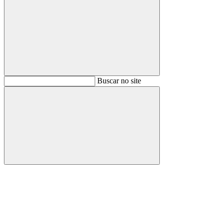
Buscar
Buscar no site
Buscar
Aumentar fonte