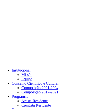
Link para o Youtube
Institucional
Missão
Equipe
Conselho Científico e Cultural
Composição 2021-2024
Composição 2017-2021
Programas
Artista Residente
Cientista Residente