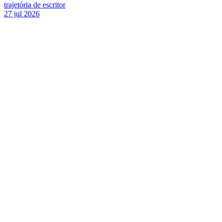
trajetória de escritor
27 jul 2026
Link para o Facebook
Link para o Twitter
Link para o Instagram