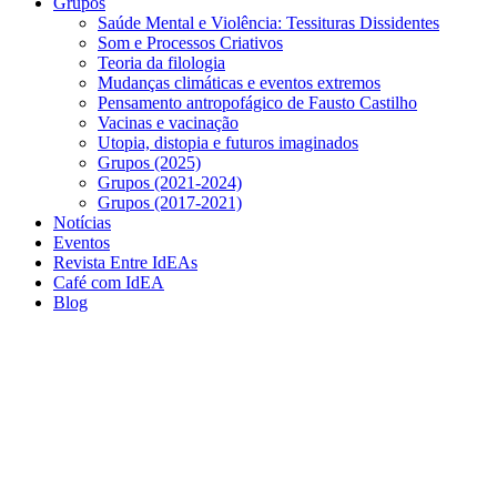
Grupos
Saúde Mental e Violência: Tessituras Dissidentes
Som e Processos Criativos
Teoria da filologia
Mudanças climáticas e eventos extremos
Pensamento antropofágico de Fausto Castilho
Vacinas e vacinação
Utopia, distopia e futuros imaginados
Grupos (2025)
Grupos (2021-2024)
Grupos (2017-2021)
Notícias
Eventos
Revista Entre IdEAs
Café com IdEA
Blog
Menu