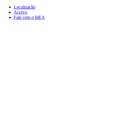
Conteúdo principal
Menu principal
Rodapé
Localização
Acervo
Fale com o IdEA
Aumentar fonte
Diminuir fonte