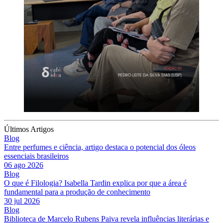
Últimos Artigos
Blog
Entre perfumes e ciência, artigo destaca o potencial dos óleos
essenciais brasileiros
06 ago 2026
Blog
O que é Filologia? Isabella Tardin explica por que a área é
fundamental para a produção de conhecimento
30 jul 2026
Blog
Biblioteca de Marcelo Rubens Paiva revela influências literárias e