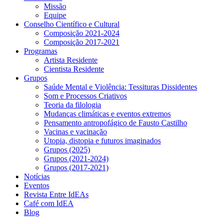
Missão
Equipe
Conselho Científico e Cultural
Composição 2021-2024
Composição 2017-2021
Programas
Artista Residente
Cientista Residente
Grupos
Saúde Mental e Violência: Tessituras Dissidentes
Som e Processos Criativos
Teoria da filologia
Mudanças climáticas e eventos extremos
Pensamento antropofágico de Fausto Castilho
Vacinas e vacinação
Utopia, distopia e futuros imaginados
Grupos (2025)
Grupos (2021-2024)
Grupos (2017-2021)
Notícias
Eventos
Revista Entre IdEAs
Café com IdEA
Blog