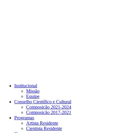
Link para o Youtube
Institucional
Missão
Equipe
Conselho Científico e Cultural
Composição 2021-2024
Composição 2017-2021
Programas
Artista Residente
Cientista Residente