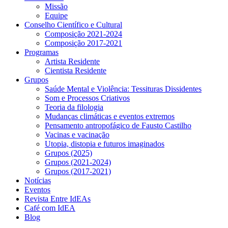
Missão
Equipe
Conselho Científico e Cultural
Composição 2021-2024
Composição 2017-2021
Programas
Artista Residente
Cientista Residente
Grupos
Saúde Mental e Violência: Tessituras Dissidentes
Som e Processos Criativos
Teoria da filologia
Mudanças climáticas e eventos extremos
Pensamento antropofágico de Fausto Castilho
Vacinas e vacinação
Utopia, distopia e futuros imaginados
Grupos (2025)
Grupos (2021-2024)
Grupos (2017-2021)
Notícias
Eventos
Revista Entre IdEAs
Café com IdEA
Blog