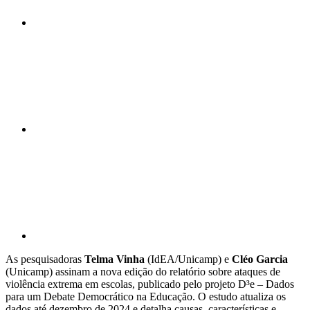
Compartilhar n
Compartilhar p
As pesquisadoras
Telma Vinha
(IdEA/Unicamp) e
Cléo Garcia
(Unicamp) assinam a nova edição do relatório sobre ataques de
violência extrema em escolas, publicado pelo projeto D³e – Dados
para um Debate Democrático na Educação. O estudo atualiza os
dados até dezembro de 2024 e detalha causas, características e