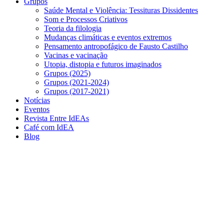
Grupos
Saúde Mental e Violência: Tessituras Dissidentes
Som e Processos Criativos
Teoria da filologia
Mudanças climáticas e eventos extremos
Pensamento antropofágico de Fausto Castilho
Vacinas e vacinação
Utopia, distopia e futuros imaginados
Grupos (2025)
Grupos (2021-2024)
Grupos (2017-2021)
Notícias
Eventos
Revista Entre IdEAs
Café com IdEA
Blog
Menu