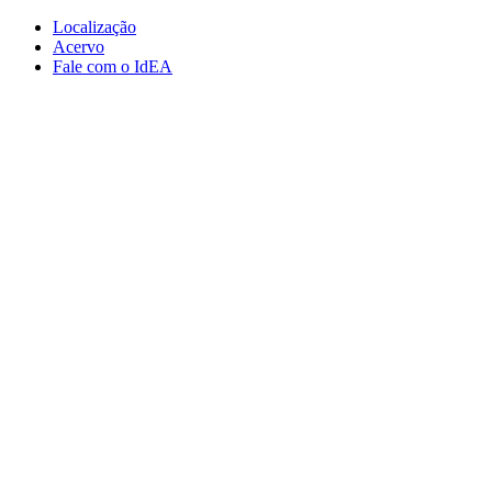
Conteúdo principal
Menu principal
Rodapé
Localização
Acervo
Fale com o IdEA
Aumentar fonte
Diminuir fonte