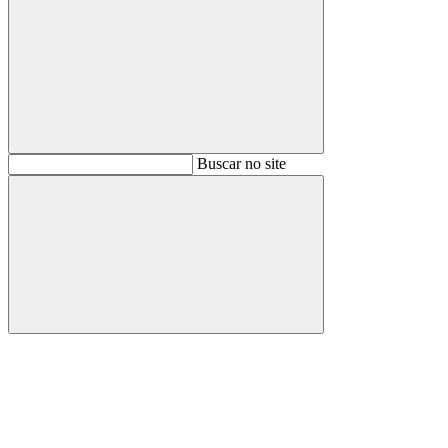
Buscar
Buscar no site
Buscar
Aumentar fonte