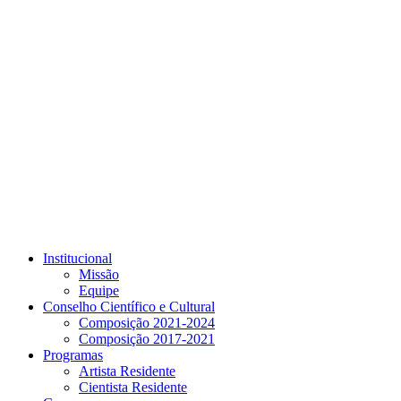
Link para o Youtube
Institucional
Missão
Equipe
Conselho Científico e Cultural
Composição 2021-2024
Composição 2017-2021
Programas
Artista Residente
Cientista Residente