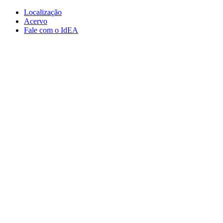
Conteúdo principal
Menu principal
Rodapé
Localização
Acervo
Fale com o IdEA
Aumentar fonte
Diminuir fonte