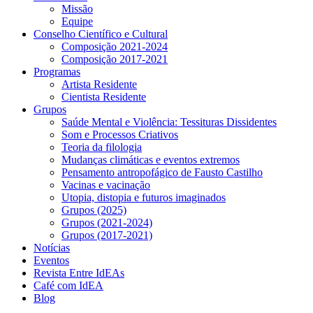
Missão
Equipe
Conselho Científico e Cultural
Composição 2021-2024
Composição 2017-2021
Programas
Artista Residente
Cientista Residente
Grupos
Saúde Mental e Violência: Tessituras Dissidentes
Som e Processos Criativos
Teoria da filologia
Mudanças climáticas e eventos extremos
Pensamento antropofágico de Fausto Castilho
Vacinas e vacinação
Utopia, distopia e futuros imaginados
Grupos (2025)
Grupos (2021-2024)
Grupos (2017-2021)
Notícias
Eventos
Revista Entre IdEAs
Café com IdEA
Blog