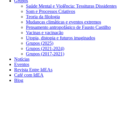
Grupos
Saúde Mental e Violência: Tessituras Dissidentes
Som e Processos Criativos
Teoria da filologia
Mudanças climáticas e eventos extremos
Pensamento antropofágico de Fausto Castilho
Vacinas e vacinação
Utopia, distopia e futuros imaginados
Grupos (2025)
Grupos (2021-2024)
Grupos (2017-2021)
Notícias
Eventos
Revista Entre IdEAs
Café com IdEA
Blog
Menu