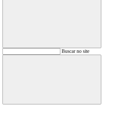
Buscar
Buscar no site
Buscar
Aumentar fonte